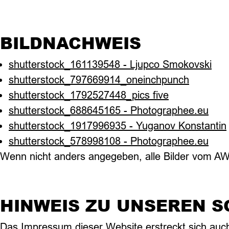
BILDNACHWEIS
shutterstock_161139548 - Ljupco Smokovski
shutterstock_797669914_oneinchpunch
shutterstock_1792527448_pics five
shutterstock_688645165 - Photographee.eu
shutterstock_1917996935 - Yuganov Konstantin
shutterstock_578998108 - Photographee.eu
Wenn nicht anders angegeben, alle Bilder vom 
HINWEIS ZU UNSEREN S
Das Impressum dieser Website erstreckt sich auch a