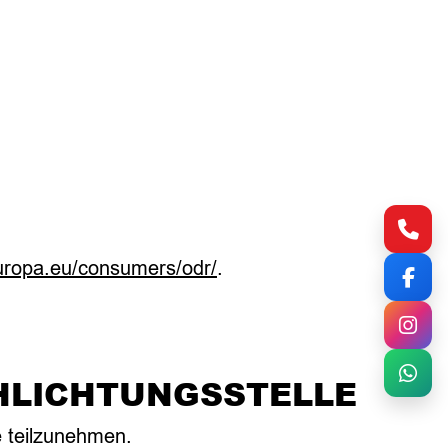
Kont
europa.eu/consumers/odr/
.
Fac
Inst
HLICHTUNGS­STELLE
Wha
le teilzunehmen.