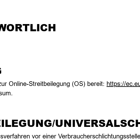
WORTLICH
G
zur Online-Streitbeilegung (OS) bereit:
https://ec.
ssum.
EILEGUNG/UNIVERSAL­SC
ungsverfahren vor einer Verbraucherschlichtungsstel