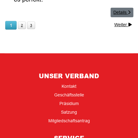
Details
Weiter
1
2
3
UNSER VERBAND
Kontakt
Geschäftsstelle
Präsidium
Satzung
Mitgliedschaftsantrag