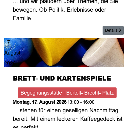
... und wir plaudern über Themen, die Sie
bewegen. Ob Politik, Erlebnisse oder
Familie ...
Details
17
August
2026
BRETT- UND KARTENSPIELE
Begegnungsstätte | Bertolt- Brecht- Platz
Montag, 17. August 2026
13:00
-
16:00
... stehen für einen geselligen Nachmittag
bereit. Mit einem leckeren Kaffeegedeck ist
es perfekt.