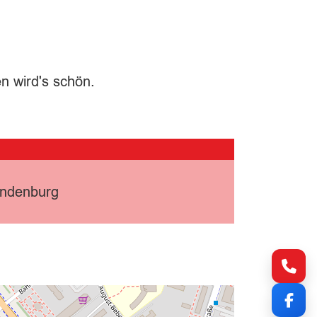
en wird's schön.
andenburg
Kont
Fac