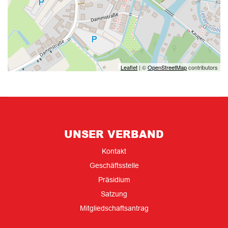
Leaflet
| ©
OpenStreetMap
contributors
UNSER VERBAND
Kontakt
Geschäftsstelle
Präsidium
Satzung
Mitgliedschaftsantrag