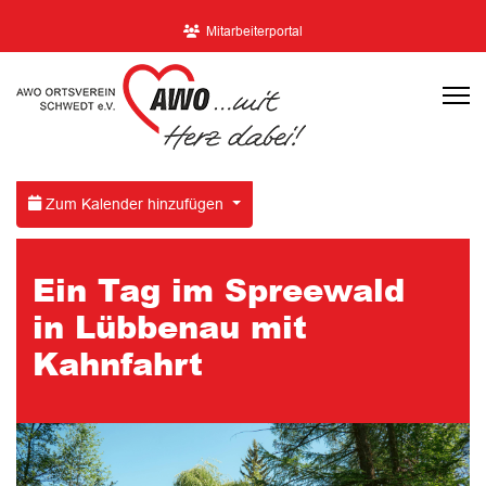
Mitarbeiterportal
Zum Kalender hinzufügen
Ein Tag im Spreewald
in Lübbenau mit
Kahnfahrt