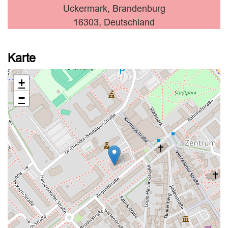
Uckermark, Brandenburg
16303, Deutschland
Karte
+
−