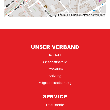
Leaflet
| ©
OpenStreetMap
contributors
UNSER VERBAND
Kontakt
Geschäftsstelle
Präsidium
Satzung
Mitgliedschaftsantrag
SERVICE
Dokumente